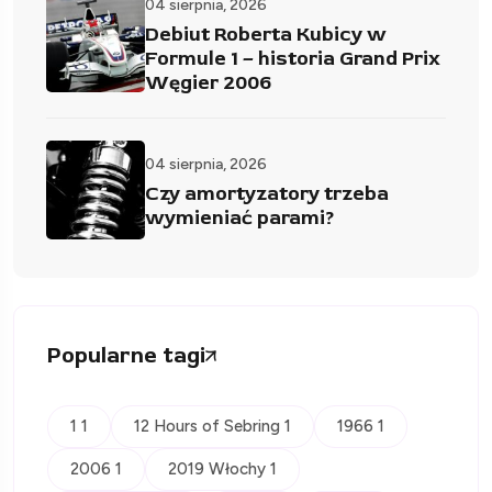
04 sierpnia, 2026
Debiut Roberta Kubicy w
Formule 1 – historia Grand Prix
Węgier 2006
04 sierpnia, 2026
Czy amortyzatory trzeba
wymieniać parami?
Popularne tagi
1 1
12 Hours of Sebring 1
1966 1
2006 1
2019 Włochy 1