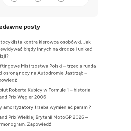
iedawne posty
tocyklista kontra kierowca osobówki. Jak
zewidywać błędy innych na drodze i unikać
izji?
iftingowe Mistrzostwa Polski – trzecia runda
d osłoną nocy na Autodromie Jastrząb –
powiedź
biut Roberta Kubicy w Formule 1 – historia
and Prix Węgier 2006
y amortyzatory trzeba wymieniać parami?
and Prix Wielkiej Brytanii MotoGP 2026 –
rmonogram, Zapowiedź