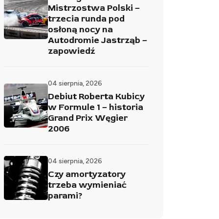
Mistrzostwa Polski –
trzecia runda pod
osłoną nocy na
Autodromie Jastrząb –
zapowiedź
04 sierpnia, 2026
Debiut Roberta Kubicy
w Formule 1 – historia
Grand Prix Węgier
2006
04 sierpnia, 2026
Czy amortyzatory
trzeba wymieniać
parami?