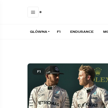
GŁÓWNA
F1
ENDURANCE
M
F1