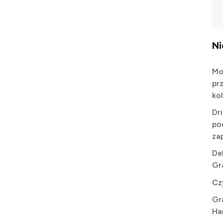
N
Mo
pr
kol
Dr
po
za
De
Gr
Cz
Gr
Ha