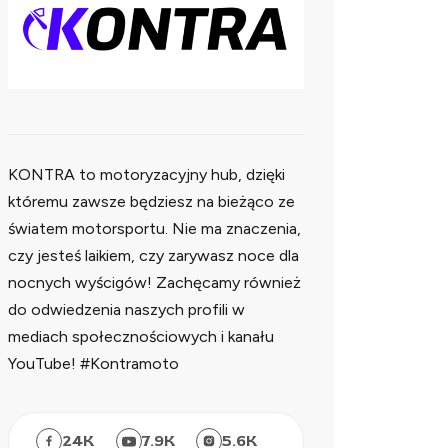
KONTRA to motoryzacyjny hub, dzięki
któremu zawsze będziesz na bieżąco ze
światem motorsportu. Nie ma znaczenia,
czy jesteś laikiem, czy zarywasz noce dla
nocnych wyścigów! Zachęcamy również
do odwiedzenia naszych profili w
mediach społecznościowych i kanału
YouTube! #Kontramoto
24
K
7.9
K
5.6
K