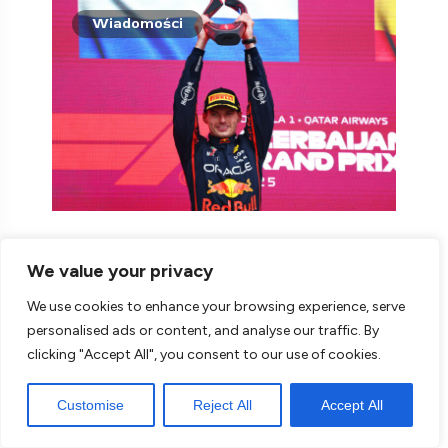
Wiadomości
Redakcja
28 września, 2025
We value your privacy
Holenderskie Mission
Impossible – kto zgarnie
We use cookies to enhance your browsing experience, serve
mistrzostwo świata?
personalised ads or content, and analyse our traffic. By
clicking "Accept All", you consent to our use of cookies.
Customise
Reject All
Accept All
F1