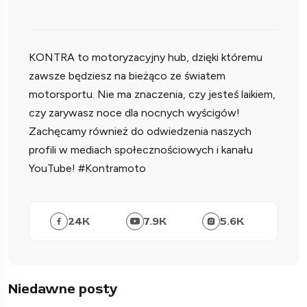
KONTRA to motoryzacyjny hub, dzięki któremu
zawsze będziesz na bieżąco ze światem
motorsportu. Nie ma znaczenia, czy jesteś laikiem,
czy zarywasz noce dla nocnych wyścigów!
Zachęcamy również do odwiedzenia naszych
profili w mediach społecznościowych i kanału
YouTube! #Kontramoto
24
K
7.9
K
5.6
K
Niedawne posty