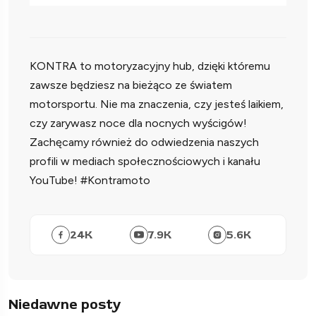
KONTRA to motoryzacyjny hub, dzięki któremu
zawsze będziesz na bieżąco ze światem
motorsportu. Nie ma znaczenia, czy jesteś laikiem,
czy zarywasz noce dla nocnych wyścigów!
Zachęcamy również do odwiedzenia naszych
profili w mediach społecznościowych i kanału
YouTube! #Kontramoto
24
K
7.9
K
5.6
K
Niedawne posty