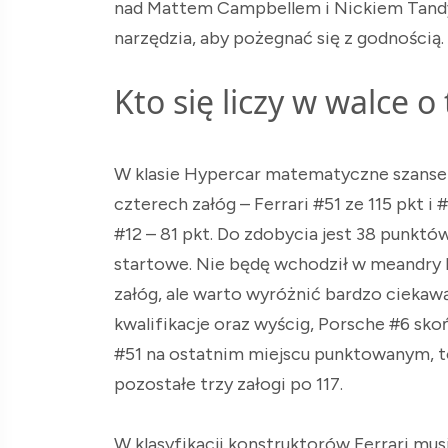
nad Mattem Campbellem i Nickiem Tandym
narzędzia, aby pożegnać się z godnością.
Kto się liczy w walce o 
W klasie Hypercar matematyczne szanse
czterech załóg – Ferrari #51 ze 115 pkt i 
#12 – 81 pkt. Do zdobycia jest 38 punktó
startowe. Nie będę wchodził w meandry k
załóg, ale warto wyróżnić bardzo ciekawą 
kwalifikacje oraz wyścig, Porsche #6 skoń
#51 na ostatnim miejscu punktowanym, t
pozostałe trzy załogi po 117.
W klasyfikacji konstruktorów Ferrari mus