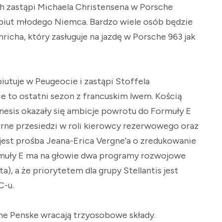
ch zastąpi Michaela Christensena w Porsche
ebiut młodego Niemca. Bardzo wiele osób będzie
icha, który zasługuje na jazdę w Porsche 963 jak
utuje w Peugeocie i zastąpi Stoffela
ie to ostatni sezon z francuskim lwem. Kością
esis okazały się ambicje powrotu do Formuły E
ne przesiedzi w roli kierowcy rezerwowego oraz
jest prośba Jeana-Erica Vergne’a o zredukowanie
muły E ma na głowie dwa programy rozwojowe
, a że priorytetem dla grupy Stellantis jest
C-u.
e Penske wracają trzyosobowe składy.