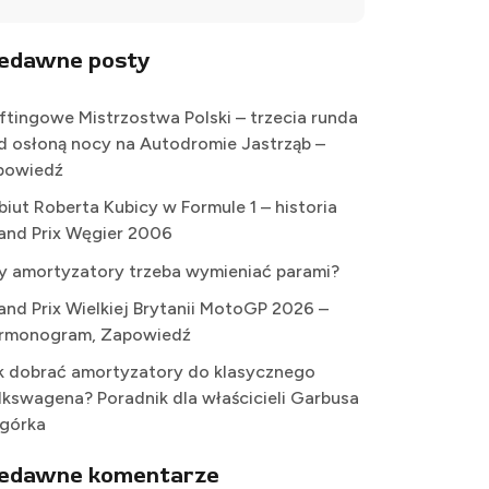
iedawne posty
iftingowe Mistrzostwa Polski – trzecia runda
d osłoną nocy na Autodromie Jastrząb –
powiedź
biut Roberta Kubicy w Formule 1 – historia
and Prix Węgier 2006
y amortyzatory trzeba wymieniać parami?
and Prix Wielkiej Brytanii MotoGP 2026 –
rmonogram, Zapowiedź
k dobrać amortyzatory do klasycznego
lkswagena? Poradnik dla właścicieli Garbusa
Ogórka
iedawne komentarze