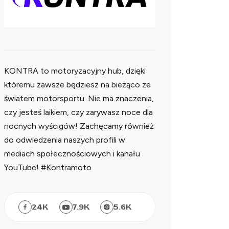
KONTRA to motoryzacyjny hub, dzięki
któremu zawsze będziesz na bieżąco ze
światem motorsportu. Nie ma znaczenia,
czy jesteś laikiem, czy zarywasz noce dla
nocnych wyścigów! Zachęcamy również
do odwiedzenia naszych profili w
mediach społecznościowych i kanału
YouTube! #Kontramoto
24
K
7.9
K
5.6
K