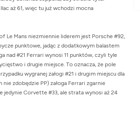
llac aż 61, więc tu już wchodzi mocna
f Le Mans niezmiennie liderem jest Porsche #92,
bycze punktowe, jadąc z dodatkowym balastem
ga nad #21 Ferrari wynosi 11 punktów, czyli tyle
cięstwo i drugie miejsce. To oznacza, że pole
zypadku wygranej załogi #21 i drugim miejscu dla
ch nie zdobędzie PP) załoga Ferrari zgarnie
 jedynie Corvette #33, ale strata wynosi aż 24