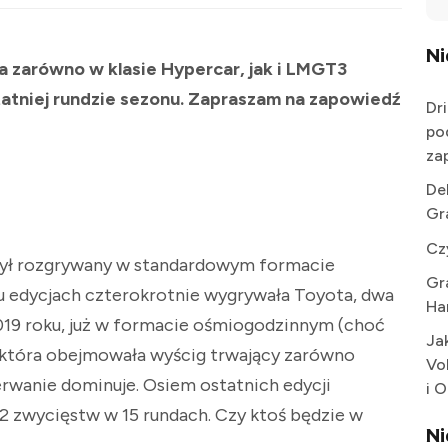
N
a zarówno w klasie Hypercar, jak i LMGT3
atniej rundzie sezonu. Zapraszam na zapowiedź
Dr
po
za
De
Gr
Cz
 był rozgrywany w standardowym formacie
Gr
 edycjach czterokrotnie wygrywała Toyota, dwa
Ha
2019 roku, już w formacie ośmiogodzinnym (choć
Ja
, która obejmowała wyścig trwający zarówno
Vo
zerwanie dominuje. Osiem ostatnich edycji
i 
12 zwycięstw w 15 rundach. Czy ktoś będzie w
N