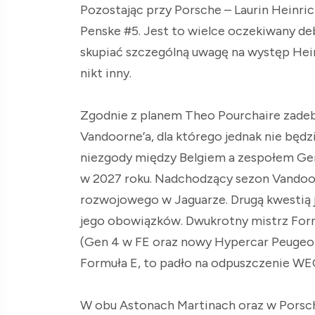
Pozostając przy Porsche – Laurin Heinri
Penske #5. Jest to wielce oczekiwany d
skupiać szczególną uwagę na występ Heinr
nikt inny.
Zgodnie z planem Theo Pourchaire zadebi
Vandoorne’a, dla którego jednak nie będz
niezgody między Belgiem a zespołem Gen
w 2027 roku. Nadchodzący sezon Vandoor
rozwojowego w Jaguarze. Drugą kwestią 
jego obowiązków. Dwukrotny mistrz For
(Gen 4 w FE oraz nowy Hypercar Peugeota)
Formuła E, to padło na odpuszczenie WE
W obu Astonach Martinach oraz w Porsch