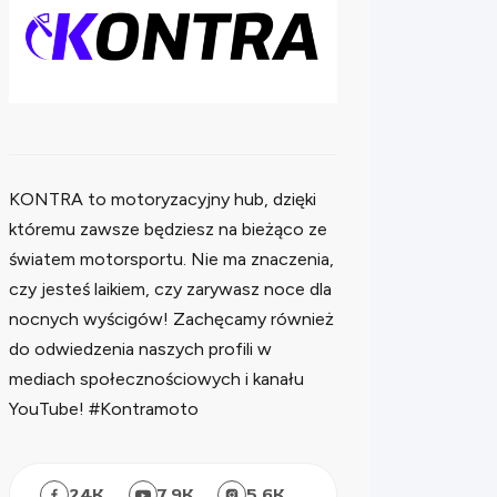
KONTRA to motoryzacyjny hub, dzięki
któremu zawsze będziesz na bieżąco ze
światem motorsportu. Nie ma znaczenia,
czy jesteś laikiem, czy zarywasz noce dla
nocnych wyścigów! Zachęcamy również
do odwiedzenia naszych profili w
mediach społecznościowych i kanału
YouTube! #Kontramoto
24
K
7.9
K
5.6
K