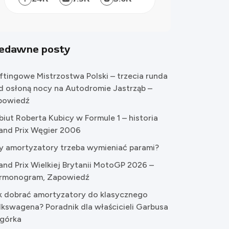
iedawne posty
iftingowe Mistrzostwa Polski – trzecia runda
d osłoną nocy na Autodromie Jastrząb –
powiedź
biut Roberta Kubicy w Formule 1 – historia
and Prix Węgier 2006
y amortyzatory trzeba wymieniać parami?
and Prix Wielkiej Brytanii MotoGP 2026 –
rmonogram, Zapowiedź
k dobrać amortyzatory do klasycznego
lkswagena? Poradnik dla właścicieli Garbusa
Ogórka