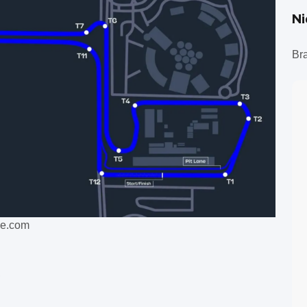
N
Br
lae.com
,