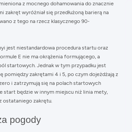
ła zmieniona z mocnego dohamowania do znacznie
ni zakręt wyróżniał się przedłużoną barierą na
owano z tego na rzecz klasycznego 90-
i jest niestandardowa procedura startu oraz
ormule E nie ma okrążenia formującego, a
pól startowych. Jednak w tym przypadku jest
ię pomiędzy zakrętami 4 i 5, po czym dojeżdżają z
ero i zatrzymują się na polach startowych
e start będzie w innym miejscu niż linia mety,
z ostataniego zakrętu.
za pogody