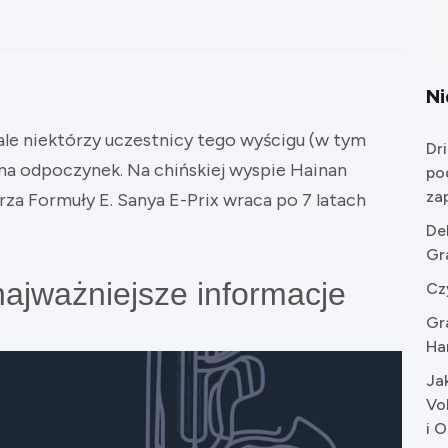
N
ale niektórzy uczestnicy tego wyścigu (w tym
Dr
 na odpoczynek. Na chińskiej wyspie Hainan
po
za
za Formuły E. Sanya E-Prix wraca po 7 latach
De
Gr
najważniejsze informacje
Cz
Gr
Ha
Ja
Vo
i 