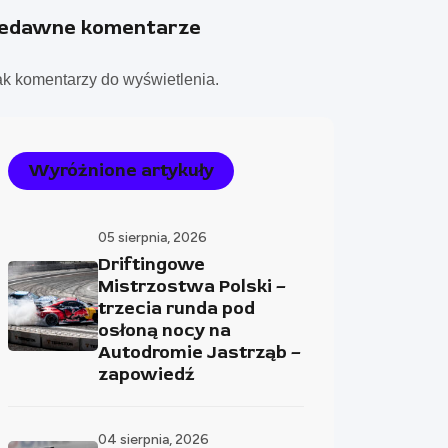
iedawne komentarze
ak komentarzy do wyświetlenia.
Wyróżnione artykuły
05 sierpnia, 2026
Driftingowe
Mistrzostwa Polski –
trzecia runda pod
osłoną nocy na
Autodromie Jastrząb –
zapowiedź
04 sierpnia, 2026