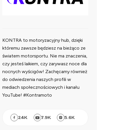
KONTRA to motoryzacyjny hub, dzięki
któremu zawsze będziesz na bieżąco ze
światem motorsportu. Nie ma znaczenia,
czy jesteś laikiem, czy zarywasz noce dla
nocnych wyścigów! Zachęcamy również
do odwiedzenia naszych profili w
mediach społecznościowych i kanału
YouTube! #Kontramoto
24
K
7.9
K
5.6
K