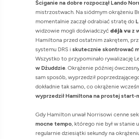
Ściganie na dobre rozpoczął Lando Norr
mistrzostwach. Na siódmym okrążeniu Br
momentalnie zaczął odrabiać stratę do
L
widzowie mogli doświadczyć
déjà vu
z 
Hamiltona przed ostatnim zakrętem, prze
systemu DRS i
skutecznie skontrować m
Wszystko to przypominało rywalizację L
w Dżuddzie
. Okrążenie później ówczesny
sam sposób, wyprzedził poprzedzającego 
dokładnie tak samo, co okrążenie wcześnie
wyprzedził Hamiltona na prostej start-
Gdy Hamilton urwał Norrisowi cenne sek
mocne tempo
, którego nie był w stanie 
regularnie dziesiątki sekundy na okrążeniu