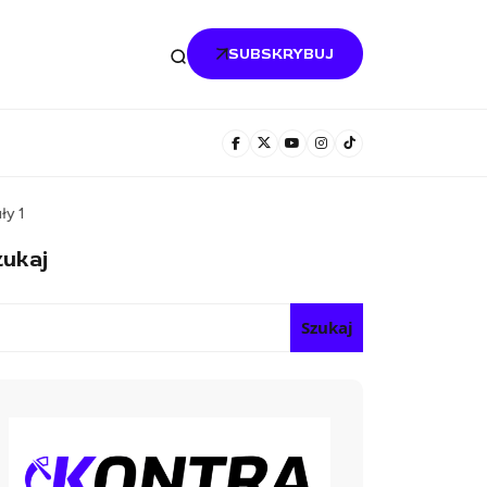
SUBSKRYBUJ
ły 1
ukaj
Szukaj