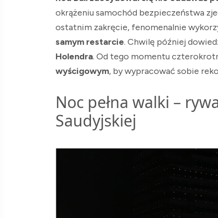
okrążeniu samochód bezpieczeństwa zjech
ostatnim zakręcie, fenomenalnie wykorzy
samym restarcie
. Chwilę później dowied
Holendra
. Od tego momentu czterokrotn
wyścigowym
, by wypracować sobie rek
Noc pełna walki – rywa
Saudyjskiej