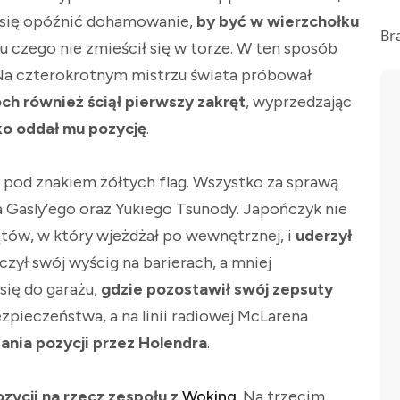
ł się opóźnić dohamowanie,
by być w wierzchołku
Br
ku czego nie zmieścił się w torze. W ten sposób
 Na czterokrotnym mistrzu świata próbował
ch również ściął pierwszy zakręt
, wyprzedzając
ko oddał mu pozycję
.
 pod znakiem żółtych flag. Wszystko za sprawą
 Gasly’ego oraz Yukiego Tsunody. Japończyk nie
tów, w który wjeżdżał po wewnętrznej, i
uderzył
czył swój wyścig na barierach, a mniej
się do garażu,
gdzie pozostawił swój zepsuty
zpieczeństwa, a na linii radiowej McLarena
ania pozycji przez Holendra
.
zycji na rzecz zespołu z
Woking
. Na trzecim