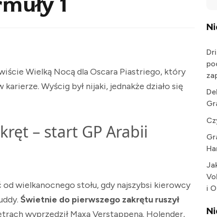
rmuły 1
N
Dr
po
iście Wielką Nocą dla Oscara Piastriego, który
za
arierze. Wyścig był nijaki, jednakże działo się
De
Gr
Cz
kręt – start GP Arabii
Gr
Ha
Ja
Vo
ć od wielkanocnego stołu, gdy najszybsi kierowcy
i 
żuddy.
Świetnie do pierwszego zakrętu ruszył
N
metrach wyprzedził Maxa Verstappena. Holender,