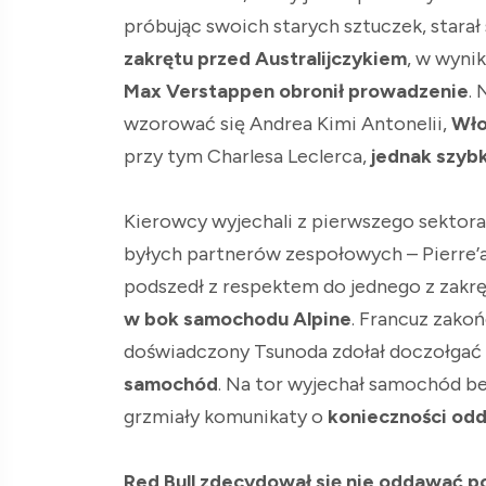
próbując swoich starych sztuczek, stara
zakrętu przed Australijczykiem
, w wyni
Max Verstappen obronił prowadzenie
.
wzorować się Andrea Kimi Antonelii,
Wło
przy tym Charlesa Leclerca,
jednak szyb
Kierowcy wyjechali z pierwszego sektora
byłych partnerów zespołowych – Pierre’a
podszedł z respektem do jednego z zakrę
w bok samochodu Alpine
. Francuz zakoń
doświadczony Tsunoda zdołał doczołgać 
samochód
. Na tor wyjechał samochód be
grzmiały komunikaty o
konieczności odd
Red Bull zdecydował się nie oddawać po