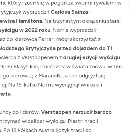
is
, który rzucił się w pogoń za swoimi rywalami w
ytyjczyk wyprzedził
Carlosa Sainza
i
ewisa Hamiltona
. Na trzynastym okrążeniu starsi
wyścigu w 2022 roku
. Norris wyprzedził
z co kierowca Ferrari mógł skorzystać z
łodszego Brytyjczyka przed dojazdem do T1
.
eclerca z Verstappenem z
drugiej edycji wyścigu
 lider klasyfikacji mistrzostw świata znowu, w ten
go kierowcę z Maranello, a ten odgryzł się
j. Na 15. kółku Norris wyciągnął wnioski i
meta
.
undy do liderów,
Verstappen narzucił bardzo
utrzymać wicelider wyścigu. Piastri tracił
. Po 18 kółkach Australijczyk tracił do