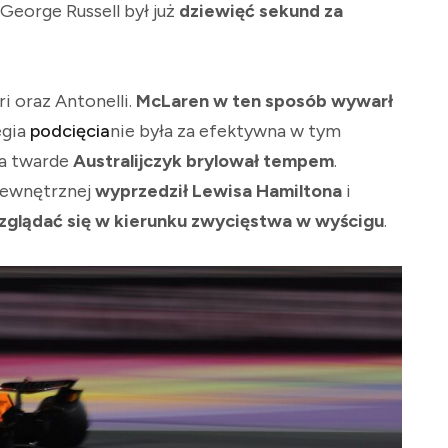
 George Russell był już
dziewięć sekund za
ri oraz Antonelli.
McLaren w ten sposób wywarł
egia
podcięcia
nie była za efektywna w tym
na twarde
Australijczyk brylował tempem
.
ewnętrznej
wyprzedził Lewisa Hamiltona
i
ozglądać się w kierunku zwycięstwa w wyścigu
.