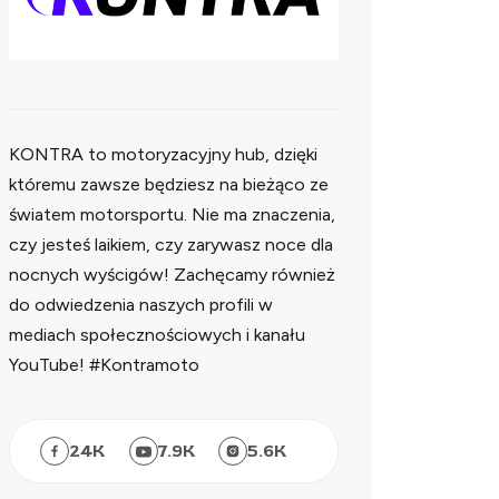
KONTRA to motoryzacyjny hub, dzięki
któremu zawsze będziesz na bieżąco ze
światem motorsportu. Nie ma znaczenia,
czy jesteś laikiem, czy zarywasz noce dla
nocnych wyścigów! Zachęcamy również
do odwiedzenia naszych profili w
mediach społecznościowych i kanału
YouTube! #Kontramoto
24
K
7.9
K
5.6
K