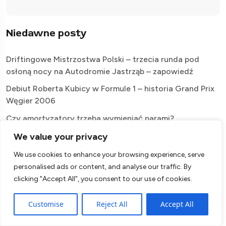
Niedawne posty
Driftingowe Mistrzostwa Polski – trzecia runda pod
osłoną nocy na Autodromie Jastrząb – zapowiedź
Debiut Roberta Kubicy w Formule 1 – historia Grand Prix
Węgier 2006
Czy amortyzatory trzeba wymieniać parami?
Grand Prix Wielkiej Brytanii MotoGP 2026 –
We value your privacy
Harmonogram, Zapowiedź
We use cookies to enhance your browsing experience, serve
Jak dobrać amortyzatory do klasycznego Volkswagena?
personalised ads or content, and analyse our traffic. By
Poradnik dla właścicieli Garbusa i Ogórka
clicking "Accept All", you consent to our use of cookies.
Niedawne komentarze
Customise
Reject All
Accept All