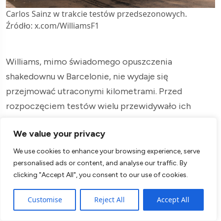
Carlos Sainz w trakcie testów przedsezonowych.
Źródło: x.com/WilliamsF1
Williams, mimo świadomego opuszczenia
shakedownu w Barcelonie, nie wydaje się
przejmować utraconymi kilometrami. Przed
rozpoczęciem testów wielu przewidywało ich
powrót do czołówki Formuły 1, jednak po
We value your privacy
pierwszych jazdach wiemy, że na początku sezonu
nie będzie to możliwe. Pod kierownictwem
Jamesa
We use cookies to enhance your browsing experience, serve
personalised ads or content, and analyse our traffic. By
Vowlesa
zespół powinien jednak utrzymać się w
clicking "Accept All", you consent to our use of cookies.
środkowej części stawki, co stwarza solidne
podstawy do dalszego rozwoju w trakcie sezonu.
Customise
Reject All
Accept All