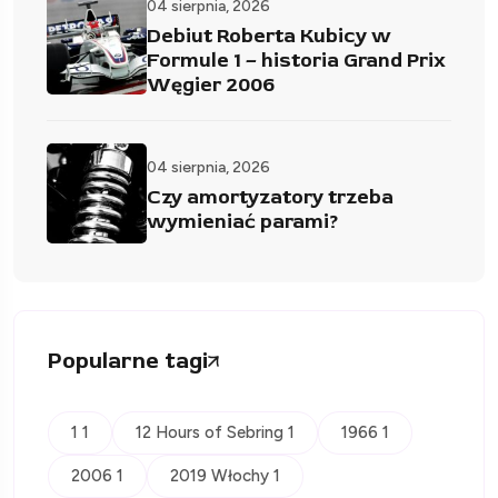
04 sierpnia, 2026
Debiut Roberta Kubicy w
Formule 1 – historia Grand Prix
Węgier 2006
04 sierpnia, 2026
Czy amortyzatory trzeba
wymieniać parami?
Popularne tagi
1 1
12 Hours of Sebring 1
1966 1
2006 1
2019 Włochy 1