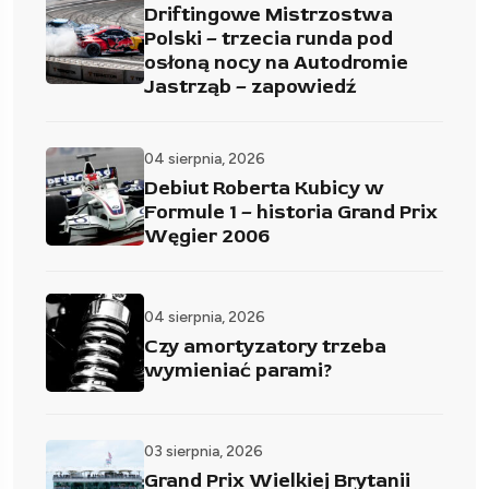
Driftingowe Mistrzostwa
Polski – trzecia runda pod
osłoną nocy na Autodromie
Jastrząb – zapowiedź
04 sierpnia, 2026
Debiut Roberta Kubicy w
Formule 1 – historia Grand Prix
Węgier 2006
04 sierpnia, 2026
Czy amortyzatory trzeba
wymieniać parami?
03 sierpnia, 2026
Grand Prix Wielkiej Brytanii