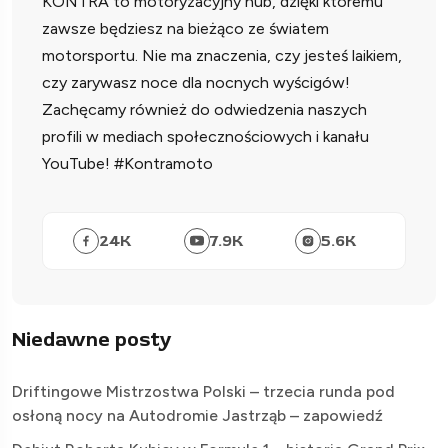
KONTRA to motoryzacyjny hub, dzięki któremu
zawsze będziesz na bieżąco ze światem
motorsportu. Nie ma znaczenia, czy jesteś laikiem,
czy zarywasz noce dla nocnych wyścigów!
Zachęcamy również do odwiedzenia naszych
profili w mediach społecznościowych i kanału
YouTube! #Kontramoto
24
K
7.9
K
5.6
K
Niedawne posty
Driftingowe Mistrzostwa Polski – trzecia runda pod
osłoną nocy na Autodromie Jastrząb – zapowiedź