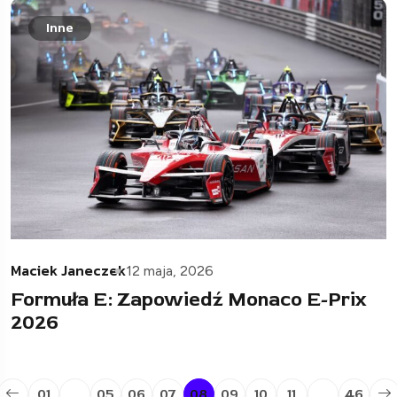
Inne
Maciek Janeczek
12 maja, 2026
Formuła E: Zapowiedź Monaco E-Prix
2026
01
…
05
06
07
08
09
10
11
…
46