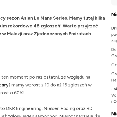
N
cy sezon Asian Le Mans Series. Mamy tutaj kilka
kim rekordowe 48 zgłoszeń! Warto przyjrzeć
Dr
my w Malezji oraz Zjednoczonych Emiratach
po
za
De
Gr
Cz
Gr
a ten moment po raz ostatni, ze względu na
Ha
cary
) mamy wzrost z 10 do aż 16 zgłoszeń w
Ja
rost o 60%!
Vo
i 
o DKR Engineering, Nielsen Racing oraz RD
N
eż zgłosił jeden samochód. Miejmy nadzieję, że