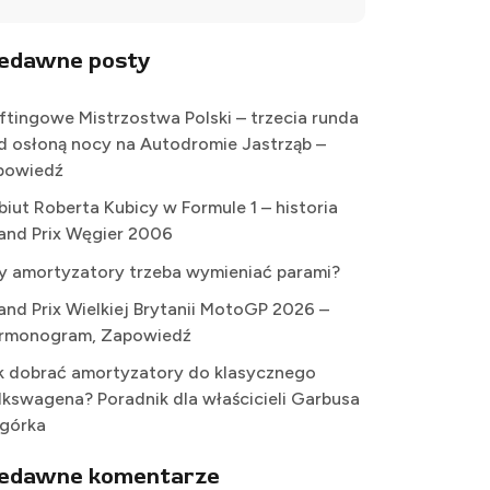
iedawne posty
iftingowe Mistrzostwa Polski – trzecia runda
d osłoną nocy na Autodromie Jastrząb –
powiedź
biut Roberta Kubicy w Formule 1 – historia
and Prix Węgier 2006
y amortyzatory trzeba wymieniać parami?
and Prix Wielkiej Brytanii MotoGP 2026 –
rmonogram, Zapowiedź
k dobrać amortyzatory do klasycznego
lkswagena? Poradnik dla właścicieli Garbusa
Ogórka
iedawne komentarze