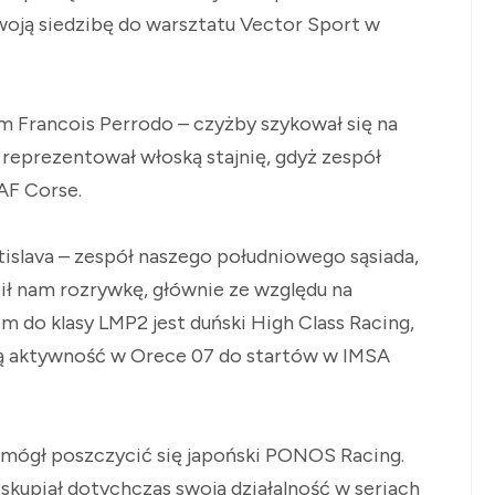
swoją siedzibę do warsztatu Vector Sport w
ym Francois Perrodo – czyżby szykował się na
 reprezentował włoską stajnię, gdyż zespół
AF Corse.
islava – zespół naszego południowego sąsiada,
ił nam rozrywkę, głównie ze względu na
m do klasy LMP2 jest duński High Class Racing,
oją aktywność w Orece 07 do startów w IMSA
 mógł poszczycić się japoński PONOS Racing.
 skupiał dotychczas swoją działalność w seriach