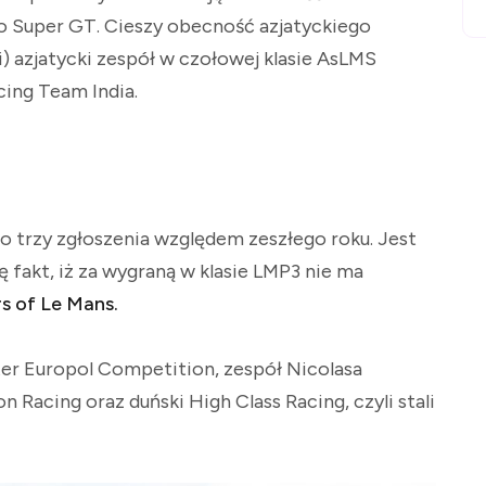
 po Super GT. Cieszy obecność azjatyckiego
i) azjatycki zespół w czołowej klasie AsLMS
cing Team India.
 trzy zgłoszenia względem zeszłego roku. Jest
 fakt, iż za wygraną w klasie LMP3 nie ma
s of Le Mans.
nter Europol Competition, zespół Nicolasa
n Racing oraz duński High Class Racing, czyli stali