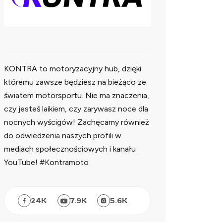
KONTRA to motoryzacyjny hub, dzięki
któremu zawsze będziesz na bieżąco ze
światem motorsportu. Nie ma znaczenia,
czy jesteś laikiem, czy zarywasz noce dla
nocnych wyścigów! Zachęcamy również
do odwiedzenia naszych profili w
mediach społecznościowych i kanału
YouTube! #Kontramoto
24
K
7.9
K
5.6
K