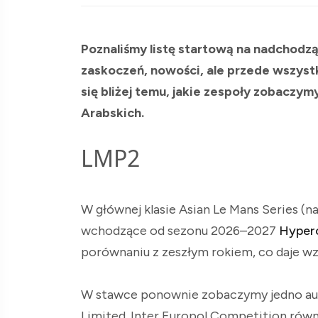
Poznaliśmy listę startową na nadchodzą
zaskoczeń, nowości, ale przede wszyst
się bliżej temu, jakie zespoły zobaczy
Arabskich.
LMP2
W głównej klasie Asian Le Mans Series (n
wchodzące od sezonu 2026–2027
Hyper
porównaniu z zeszłym rokiem, co daje wz
W stawce ponownie zobaczymy jedno aut
Limited. Inter Europol Competition równi