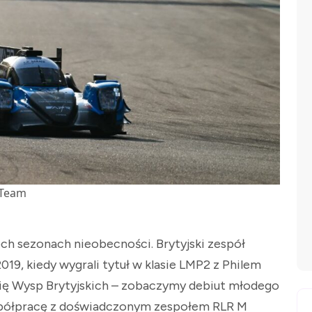
gTeam
ch sezonach nieobecności. Brytyjski zespół
19, kiedy wygrali tytuł w klasie LMP2 z Philem
się Wysp Brytyjskich – zobaczymy debiut młodego
współpracę z doświadczonym zespołem RLR M