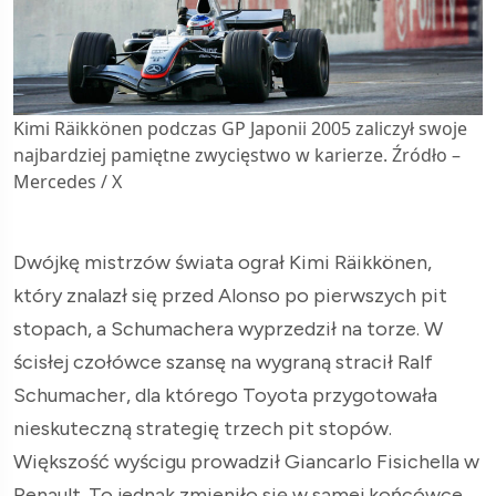
Kimi Räikkönen podczas GP Japonii 2005 zaliczył swoje
najbardziej pamiętne zwycięstwo w karierze. Źródło –
Mercedes / X
Dwójkę mistrzów świata ograł Kimi Räikkönen,
który znalazł się przed Alonso po pierwszych pit
stopach, a Schumachera wyprzedził na torze. W
ścisłej czołówce szansę na wygraną stracił Ralf
Schumacher, dla którego Toyota przygotowała
nieskuteczną strategię trzech pit stopów.
Większość wyścigu prowadził Giancarlo Fisichella w
Renault. To jednak zmieniło się w samej końcówce,