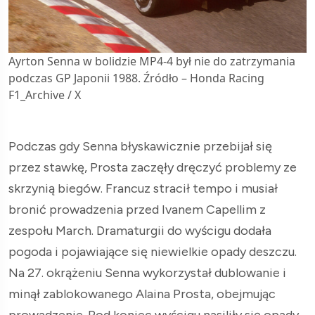
Ayrton Senna w bolidzie MP4-4 był nie do zatrzymania
podczas GP Japonii 1988. Źródło – Honda Racing
F1_Archive / X
Podczas gdy Senna błyskawicznie przebijał się
przez stawkę, Prosta zaczęły dręczyć problemy ze
skrzynią biegów. Francuz stracił tempo i musiał
bronić prowadzenia przed Ivanem Capellim z
zespołu March. Dramaturgii do wyścigu dodała
pogoda i pojawiające się niewielkie opady deszczu.
Na 27. okrążeniu Senna wykorzystał dublowanie i
minął zablokowanego Alaina Prosta, obejmując
prowadzenie. Pod koniec wyścigu nasiliły się opady