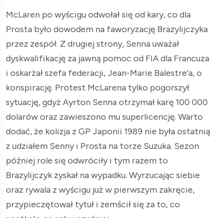
McLaren po wyścigu odwołał się od kary, co dla
Prosta było dowodem na faworyzację Brazylijczyka
przez zespół. Z drugiej strony, Senna uważał
dyskwalifikację za jawną pomoc od FIA dla Francuza
i oskarżał szefa federacji, Jean-Marie Balestre’a, o
konspirację. Protest McLarena tylko pogorszył
sytuację, gdyż Ayrton Senna otrzymał karę 100 000
dolarów oraz zawieszono mu superlicencję. Warto
dodać, że kolizja z GP Japonii 1989 nie była ostatnią
z udziałem Senny i Prosta na torze Suzuka. Sezon
później role się odwróciły i tym razem to
Brazylijczyk zyskał na wypadku. Wyrzucając siebie
oraz rywala z wyścigu już w pierwszym zakręcie,
przypieczętował tytuł i zemścił się za to, co