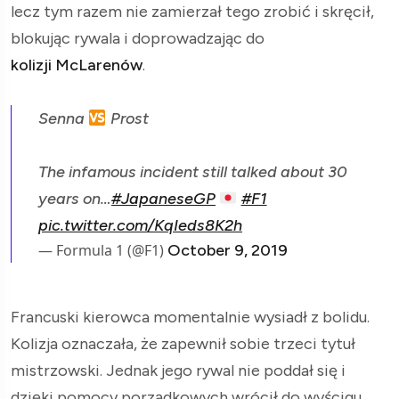
lecz tym razem nie zamierzał tego zrobić i skręcił,
blokując rywala i doprowadzając do
kolizji McLarenów
.
Senna
Prost
The infamous incident still talked about 30
years on…
#JapaneseGP
#F1
pic.twitter.com/KqIeds8K2h
— Formula 1 (@F1)
October 9, 2019
Francuski kierowca momentalnie wysiadł z bolidu.
Kolizja oznaczała, że zapewnił sobie trzeci tytuł
mistrzowski. Jednak jego rywal nie poddał się i
dzięki pomocy porządkowych wrócił do wyścigu.