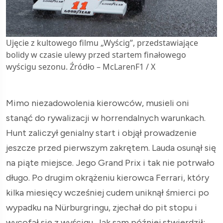
Ujęcie z kultowego filmu „Wyścig”, przedstawiające
bolidy w czasie ulewy przed startem finałowego
wyścigu sezonu. Źródło – McLarenF1 / X
Mimo niezadowolenia kierowców, musieli oni
stanąć do rywalizacji w horrendalnych warunkach.
Hunt zaliczył genialny start i objął prowadzenie
jeszcze przed pierwszym zakrętem. Lauda osunął się
na piąte miejsce. Jego Grand Prix i tak nie potrwało
długo. Po drugim okrążeniu kierowca Ferrari, który
kilka miesięcy wcześniej cudem uniknął śmierci po
wypadku na Nürburgringu, zjechał do pit stopu i
wycofał się z wyścigu. Jak sam później stwierdził: