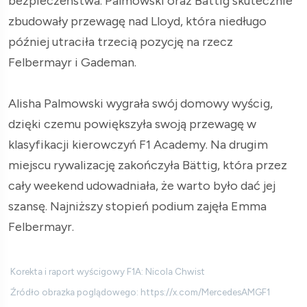
bezpieczeństwa. Palmowski oraz Bättig skutecznie
zbudowały przewagę nad Lloyd, która niedługo
później utraciła trzecią pozycję na rzecz
Felbermayr i Gademan.
Alisha Palmowski wygrała swój domowy wyścig,
dzięki czemu powiększyła swoją przewagę w
klasyfikacji kierowczyń F1 Academy. Na drugim
miejscu rywalizację zakończyła Bättig, która przez
cały weekend udowadniała, że warto było dać jej
szansę. Najniższy stopień podium zajęła Emma
Felbermayr.
Korekta i raport wyścigowy F1A: Nicola Chwist
Źródło obrazka poglądowego: https://x.com/MercedesAMGF1