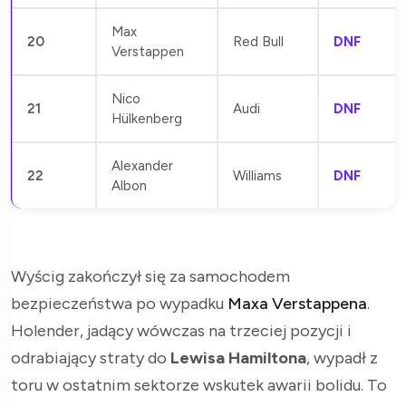
Max
20
Red Bull
DNF
Verstappen
Nico
21
Audi
DNF
Hülkenberg
Alexander
22
Williams
DNF
Albon
Wyścig zakończył się za samochodem
bezpieczeństwa po wypadku
Maxa Verstappena
.
Holender, jadący wówczas na trzeciej pozycji i
odrabiający straty do
Lewisa Hamiltona
, wypadł z
toru w ostatnim sektorze wskutek awarii bolidu. To