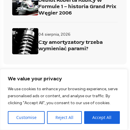
Debiut Roberta Kubicy w
Formule 1 – historia Grand Prix
Węgier 2006
04 sierpnia, 2026
Czy amortyzatory trzeba
wymieniać parami?
We value your privacy
Popularne tagi
We use cookies to enhance your browsing experience, serve
personalised ads or content, and analyse our traffic. By
clicking "Accept All", you consent to our use of cookies.
1 1
12 Hours of Sebring 1
1966 1
2006 1
2019 Włochy 1
Customise
Reject All
Accept All
2020 Włochy 1
2025 1
2026 1