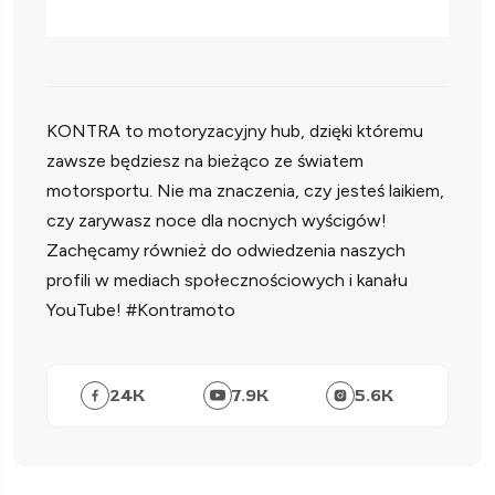
KONTRA to motoryzacyjny hub, dzięki któremu
zawsze będziesz na bieżąco ze światem
motorsportu. Nie ma znaczenia, czy jesteś laikiem,
czy zarywasz noce dla nocnych wyścigów!
Zachęcamy również do odwiedzenia naszych
profili w mediach społecznościowych i kanału
YouTube! #Kontramoto
24
K
7.9
K
5.6
K