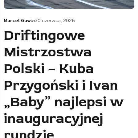
Marcel Gawin
30 czerwca, 2026
Driftingowe
Mistrzostwa
Polski – Kuba
Przygoński i Ivan
„Baby” najlepsi w
inauguracyjnej
rundzie