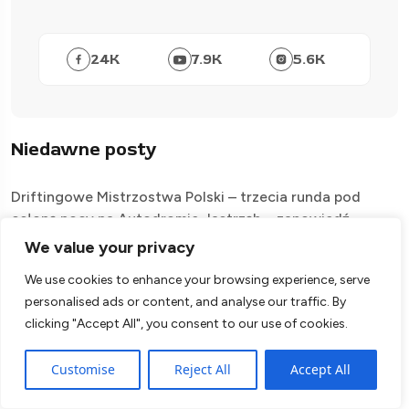
24
K
7.9
K
5.6
K
Niedawne posty
Driftingowe Mistrzostwa Polski – trzecia runda pod
osłoną nocy na Autodromie Jastrząb – zapowiedź
We value your privacy
Debiut Roberta Kubicy w Formule 1 – historia Grand Prix
Węgier 2006
We use cookies to enhance your browsing experience, serve
personalised ads or content, and analyse our traffic. By
Czy amortyzatory trzeba wymieniać parami?
clicking "Accept All", you consent to our use of cookies.
Grand Prix Wielkiej Brytanii MotoGP 2026 –
Harmonogram, Zapowiedź
Customise
Reject All
Accept All
Jak dobrać amortyzatory do klasycznego Volkswagena?