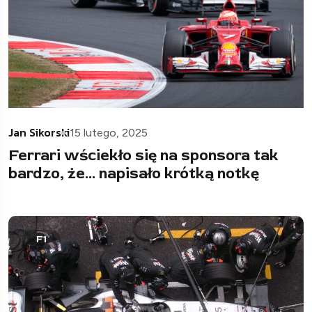
Jan Sikorski
15 lutego, 2025
Ferrari wściekło się na sponsora tak
bardzo, że… napisało krótką notkę
F1