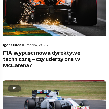
Igor Osica
18 marca, 2025
FIA wypuści nową dyrektywę
techniczną – czy uderzy ona w
McLarena?
F1