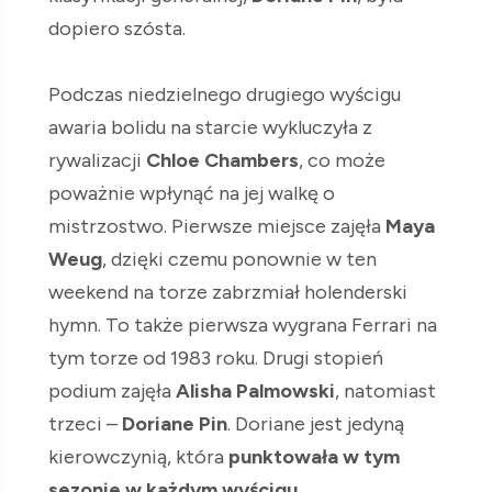
dopiero szósta.
Podczas niedzielnego drugiego wyścigu
awaria bolidu na starcie wykluczyła z
rywalizacji
Chloe Chambers
, co może
poważnie wpłynąć na jej walkę o
mistrzostwo. Pierwsze miejsce zajęła
Maya
Weug
, dzięki czemu ponownie w ten
weekend na torze zabrzmiał holenderski
hymn. To także pierwsza wygrana Ferrari na
tym torze od 1983 roku. Drugi stopień
podium zajęła
Alisha Palmowski
, natomiast
trzeci –
Doriane Pin
. Doriane jest jedyną
kierowczynią, która
punktowała w tym
sezonie w każdym wyścigu
.