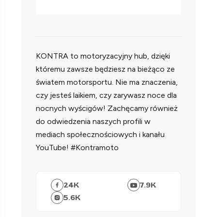
KONTRA to motoryzacyjny hub, dzięki
któremu zawsze będziesz na bieżąco ze
światem motorsportu. Nie ma znaczenia,
czy jesteś laikiem, czy zarywasz noce dla
nocnych wyścigów! Zachęcamy również
do odwiedzenia naszych profili w
mediach społecznościowych i kanału
YouTube! #Kontramoto
24
K
7.9
K
5.6
K