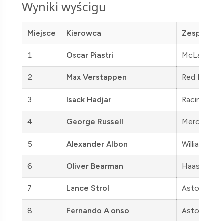
Wyniki wyścigu
Miejsce
Kierowca
Zespół
1
Oscar Piastri
McLaren
2
Max Verstappen
Red Bull
3
Isack Hadjar
Racing Bull
4
George Russell
Mercedes
5
Alexander Albon
Williams
6
Oliver Bearman
Haas
7
Lance Stroll
Aston Mart
8
Fernando Alonso
Aston Mart