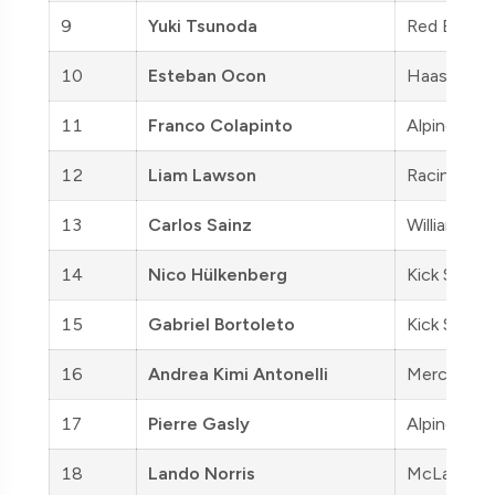
9
Yuki Tsunoda
Red Bull
10
Esteban Ocon
Haas
11
Franco Colapinto
Alpine
12
Liam Lawson
Racing Bull
13
Carlos Sainz
Williams
14
Nico Hülkenberg
Kick Saube
15
Gabriel Bortoleto
Kick Saube
16
Andrea Kimi Antonelli
Mercedes
17
Pierre Gasly
Alpine
18
Lando Norris
McLaren