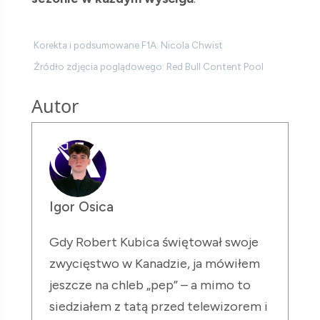
Korekta i podsumowane F1A: Nicola Chwist
Źródło zdjęcia poglądowego: Red Bull Content Pool
Autor
Igor Osica
Gdy Robert Kubica świętował swoje
zwycięstwo w Kanadzie, ja mówiłem
jeszcze na chleb „pep” – a mimo to
siedziałem z tatą przed telewizorem i